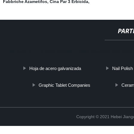
Fabbriche Azametifos
,
Cina Par 3 Erbicida
,
PART
http://www.cmer.site/api/getlink/8?url=https://www.jiangdongpharmco.
Hoja de acero galvanizada
Nail Polish
Graphic Tablet Companies
Ceram
Copyright © 2021 Hebei Jiangd