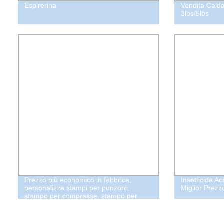
Espirerina
Vendita Calda
3lbs/5lbs
Prezzo più economico in fabbrica,
Insetticida A
personalizza stampi per punzoni,
Miglior Prezz
stampo per compresse, stampo per
pressa di pillole