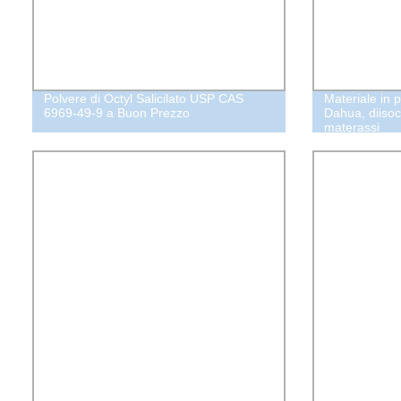
Polvere di Octyl Salicilato USP CAS
Materiale in 
6969-49-9 a Buon Prezzo
Dahua, diisoc
materassi