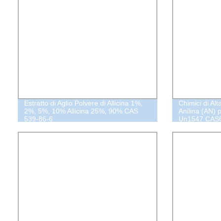
Estratto di Aglio Polvere di Allicina 1%,
Chimici di Alt
2%, 5%, 10% Allicina 25%, 90% CAS
Anilina (AN) 
539-86-6
Un1547 CAS6