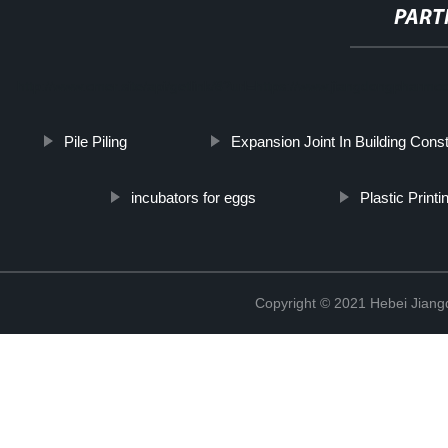
PART
http://www.cmer.site/api/getlink/8?url=https://www.jiangdongpharmc
Pile Piling
Expansion Joint In Building Const
incubators for eggs
Plastic Print
Copyright © 2021 Hebei Jiangd