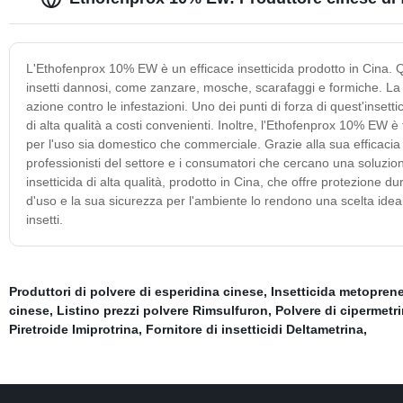
L'Ethofenprox 10% EW è un efficace insetticida prodotto in Cina. 
insetti dannosi, come zanzare, mosche, scarafaggi e formiche. La
azione contro le infestazioni. Uno dei punti di forza di quest'inset
di alta qualità a costi convenienti. Inoltre, l'Ethofenprox 10% EW 
per l'uso sia domestico che commerciale. Grazie alla sua efficacia e
professionisti del settore e i consumatori che cercano una soluzione
insetticida di alta qualità, prodotto in Cina, che offre protezione 
d'uso e la sua sicurezza per l'ambiente lo rendono una scelta ideale
insetti.
Produttori di polvere di esperidina cinese
,
Insetticida metoprene
cinese
,
Listino prezzi polvere Rimsulfuron
,
Polvere di cipermetri
Piretroide Imiprotrina
,
Fornitore di insetticidi Deltametrina
,