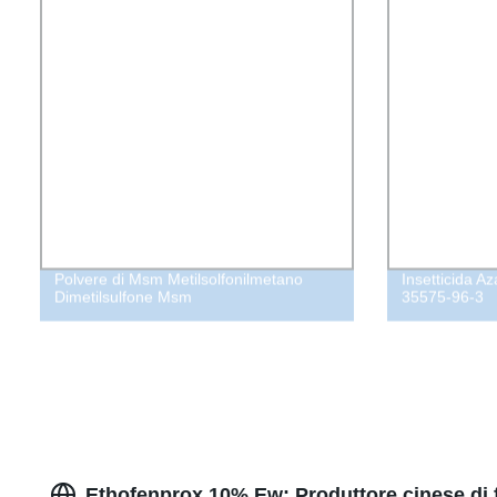
Polvere di Msm Metilsolfonilmetano
Insetticida 
Dimetilsulfone Msm
35575-96-3
Ethofenprox 10% Ew: Produttore cinese di 