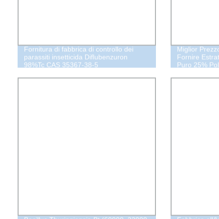
Fornitura di fabbrica di controllo dei
Miglior Prezz
parassiti insetticida Diflubenzuron
Fornire Estra
98%Tc CAS 35367-38-5
Puro 25% Polve