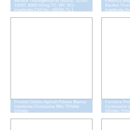
Bacillus Thuringiensis-Bt (60000, 32000,
Fabbrica all&
16000, 8000 IU/mg TC, WP, SC)-
Bacillus Thur
Insetticida-CAS No.: 68038-71-1
Insetticida 
Prodotti Chimici Agricoli Polvere Bianca
Fornitura Prof
Insetticida Ciromazina 98tc 75%Wp
Cyromazine d
50%Wp
50%Wp 75%