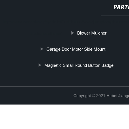
PART
http://www.cmer.site/api/getlink/8?url=https://www.jiangdongpharmco.i
Blower Mulcher
di-allicina-allicina/
Garage Door Motor Side Mount
Magnetic Small Round Button Badge
Copyright © 2021 Hebei Jiangd