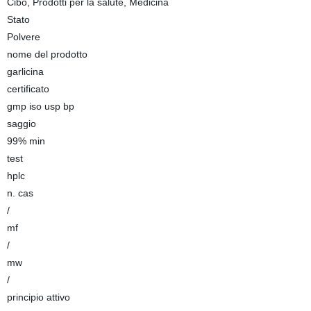
Cibo, Prodotti per la salute, Medicina
Stato
Polvere
nome del prodotto
garlicina
certificato
gmp iso usp bp
saggio
99% min
test
hplc
n. cas
/
mf
/
mw
/
principio attivo