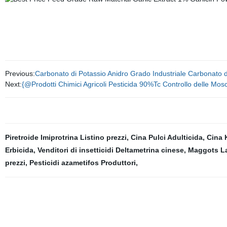
Produttore di fornitura di vitamina f
Previous:
Carbonato di Potassio Anidro Grado Industriale Carbonato 
Next:
{@Prodotti Chimici Agricoli Pesticida 90%Tc Controllo delle Mosch
Piretroide Imiprotrina Listino prezzi
,
Cina Pulci Adulticida
,
Cina 
Erbicida
,
Venditori di insetticidi Deltametrina cinese
,
Maggots Lar
prezzi
,
Pesticidi azametifos Produttori
,