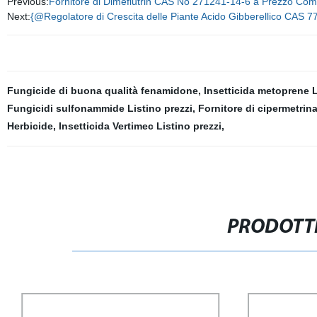
Previous:
Fornitore di Dimeflutrin CAS No 271241-14-6 a Prezzo Comp
Next:
{@Regolatore di Crescita delle Piante Acido Gibberellico CAS 7
Fungicide di buona qualità fenamidone
,
Insetticida metoprene L
Fungicidi sulfonammide Listino prezzi
,
Fornitore di cipermetri
Herbicide
,
Insetticida Vertimec Listino prezzi
,
PRODOTTI