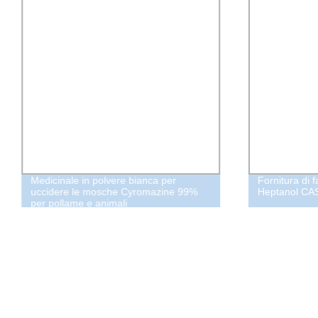
Medicinale in polvere bianca per
Fornitura di 
uccidere le mosche Cyromazine 99%
Heptanol CAS
per pollame e animali