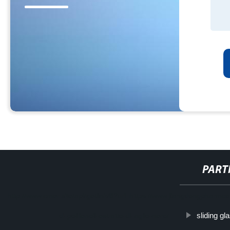
PART
http://www.cmer.site/api/getlink/8?url=https://www.jiangdongpharmco.
sliding gl
di-polifenoli-estratto-di-aglio-nero/