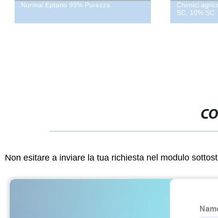
ptano 99% Purezza
Chimici agricoli insetticida S
SC, 10% SC
CO
Non esitare a inviare la tua richiesta nel modulo sotto