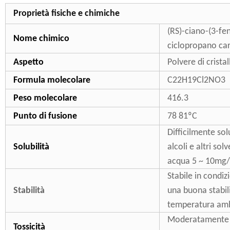
Proprietà fisiche e chimiche
(RS)-ciano-(3-fen
Nome chimico
ciclopropano car
Aspetto
Polvere di crista
Formula molecolare
C22H19Cl2NO3
Peso molecolare
416.3
Punto di fusione
78 81ºC
Difficilmente sol
Solubilità
alcoli e altri so
acqua 5 ~ 10mg/L
Stabile in condiz
Stabilità
una buona stabili
temperatura amb
Moderatamente to
Tossicità