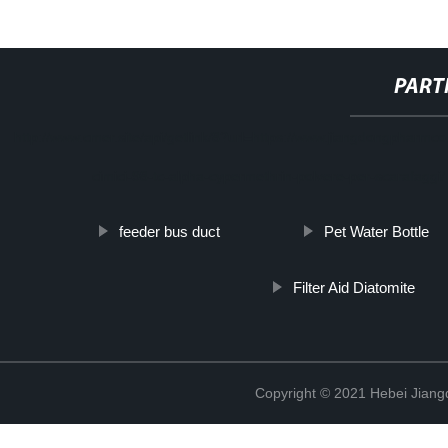
PART
http://www.cmer.site/api/getlink/8?url=https://www.jiangdongpharmco.it/p
cimici-98-tc-alpha-cypermethrin-polvere-per-scarafaggi
feeder bus duct
Pet Water Bottle
Filter Aid Diatomite
Copyright © 2021 Hebei Jiangd