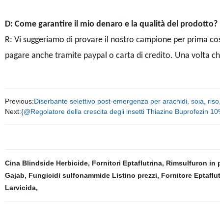
D: Come garantire il mio denaro e la qualità del prodotto?
R: Vi suggeriamo di provare il nostro campione per prima cosa 
pagare anche tramite paypal o carta di credito. Una volta che 
Previous:
Diserbante selettivo post-emergenza per arachidi, soia, ri
Next:
{@Regolatore della crescita degli insetti Thiazine Buprofezin 1
Cina Blindside Herbicide
,
Fornitori Eptaflutrina
,
Rimsulfuron in p
Gajab
,
Fungicidi sulfonammide Listino prezzi
,
Fornitore Eptaflu
Larvicida
,