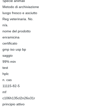
Specie animali
Metodo di archiviazione
luogo fresco e asciutto
Reg veterinaria. No.
n/a.
nome del prodotto
enramicina
certificato
gmp iso usp bp
saggio
99% min
test
hplc
n. cas
11115-82-5
mf
c106h135cl2n26o31r
principio attivo