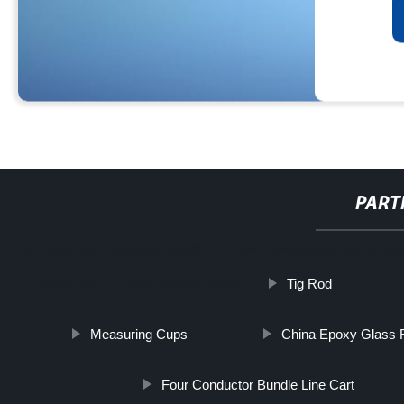
PART
http://www.cmer.site/api/getlink/8?url=https://www.jiangdongpharmco.i
Tig Rod
prima-cas-11115-82-5-enramicina/
Measuring Cups
China Epoxy Glass 
Four Conductor Bundle Line Cart