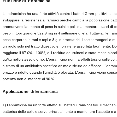
Funzione di
Enramicina
L'endramicina ha una forte attività contro i batteri Gram-positivi, spec
sviluppare la resistenza ai farmaci perché cambia la popolazione batte
promuovere l'aumento di peso in suini e polli e aumentare i tassi di
peso in topi grandi e 522.9 mg in 4 settimane di età. Tuttavia, l'enram
peso corporeo in ratti e topi e 8 g in brocciatrici. I test teratogeni e
un ruolo solo nel tratto digestivo e non viene assorbita facilmente. D
raggiunto il 87.0% - 100%, e il residuo dei suinetti è stato molto picco
μg/kg nello stesso giorno. L'enramicina non ha effetti tossici sulle col
si tratta di un antibiotico specifico animale sicuro ed efficace. L'enr
prezzo è ridotto quando l'umidità è elevata. L'enramicina viene con
potenza non è inferiore al 90 %.
Applicazione
di Enramicina
1) l'enramicina ha un forte effetto sui batteri Gram-positivi. Il meccanis
batterica delle cellule serve principalmente a mantenere l'aspetto e a